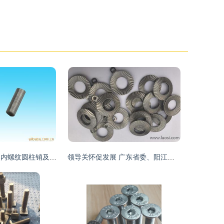
供应紧固件 聚焦内螺纹圆柱销及其在摩托车工业中的应用
领导关怀促发展 广东省委、阳江市委领导莅临史特牢金属紧固件摩托车项目考察指导