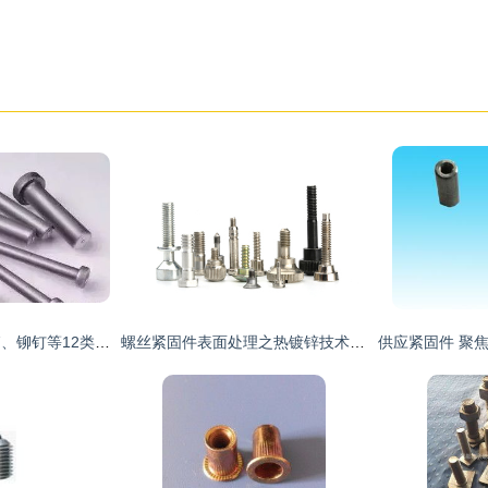
图解螺栓、螺柱、销、铆钉等12类常见紧固件及其连接副
螺丝紧固件表面处理之热镀锌技术详解