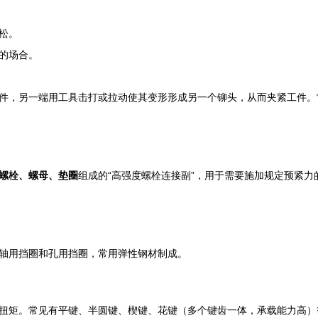
松。
的场合。
件，另一端用工具击打或拉动使其变形形成另一个铆头，从而夹紧工件。
螺栓、螺母、垫圈
组成的“高强度螺栓连接副”，用于需要施加规定预紧
轴用挡圈和孔用挡圈，常用弹性钢材制成。
扭矩。常见有平键、半圆键、楔键、花键（多个键齿一体，承载能力高）