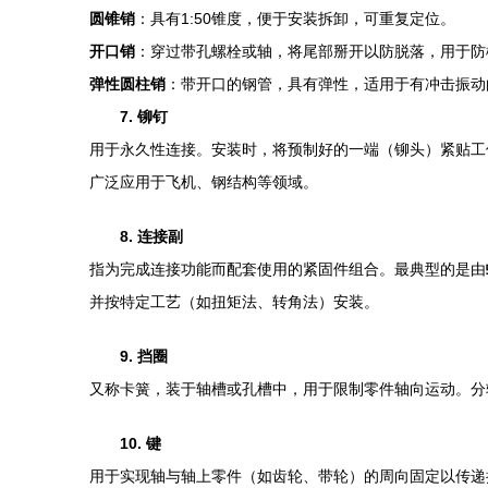
圆锥销
：具有1:50锥度，便于安装拆卸，可重复定位。
开口销
：穿过带孔螺栓或轴，将尾部掰开以防脱落，用于防
弹性圆柱销
：带开口的钢管，具有弹性，适用于有冲击振动
7. 铆钉
用于永久性连接。安装时，将预制好的一端（铆头）紧贴工
广泛应用于飞机、钢结构等领域。
8. 连接副
指为完成连接功能而配套使用的紧固件组合。最典型的是由
并按特定工艺（如扭矩法、转角法）安装。
9. 挡圈
又称卡簧，装于轴槽或孔槽中，用于限制零件轴向运动。分
10. 键
用于实现轴与轴上零件（如齿轮、带轮）的周向固定以传递