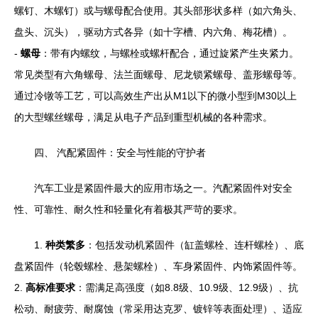
螺钉、木螺钉）或与螺母配合使用。其头部形状多样（如六角头、
盘头、沉头），驱动方式各异（如十字槽、内六角、梅花槽）。
-
螺母
：带有内螺纹，与螺栓或螺杆配合，通过旋紧产生夹紧力。
常见类型有六角螺母、法兰面螺母、尼龙锁紧螺母、盖形螺母等。
通过冷镦等工艺，可以高效生产出从M1以下的微小型到M30以上
的大型螺丝螺母，满足从电子产品到重型机械的各种需求。
四、 汽配紧固件：安全与性能的守护者
汽车工业是紧固件最大的应用市场之一。汽配紧固件对安全
性、可靠性、耐久性和轻量化有着极其严苛的要求。
1.
种类繁多
：包括发动机紧固件（缸盖螺栓、连杆螺栓）、底
盘紧固件（轮毂螺栓、悬架螺栓）、车身紧固件、内饰紧固件等。
2.
高标准要求
：需满足高强度（如8.8级、10.9级、12.9级）、抗
松动、耐疲劳、耐腐蚀（常采用达克罗、镀锌等表面处理）、适应